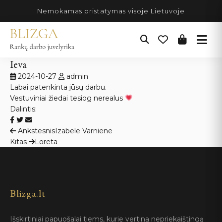
Pereiti
Nemokamas pristatymas visoje Lietuvoje
prie
turinio
Ieva
2024-10-27
admin
Labai patenkinta jūsų darbu.
Vestuviniai žiedai tesiog nerealus
Dalintis:
Navigacija
Ankstesnis
Izabele Varniene
Kitas
Loreta
tarp
įrašų
Blizga.lt
Išskirtiniai papuošalai tiems, kurie vertina nepriekaištingą