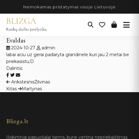
Pereiti
Nemokamas pristatymas visoje Lietuvoje
prie
turinio
Evaldas
2024-10-27
admin
labai aciu uz gerai padaryta grandinele kuri jau 2 metai be
priekasistu;D
Dalintis:
Navigacija
Ankstesnis
Žilvinas
Kitas
Martynas
tarp
įrašų
Blizga.lt
Išskirtiniai papuošalai tiems, kurie vertina nepriekaištingą