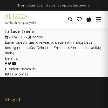
Pereiti
Nemokamas pristatymas visoje Lietuvoje
prie
turinio
Erikas ir Giedrė
2024-10-27
admin
Labai rupestingas juvelyras, jo pagaminti mūsų žiedai
tiesiog nuostabūs. Dėkui tau Ernestai už nuostabiai atliktą
darbą.
Dalintis:
Navigacija
Ankstesnis
Vaida
Kitas
Tomas
tarp
įrašų
Blizga.lt