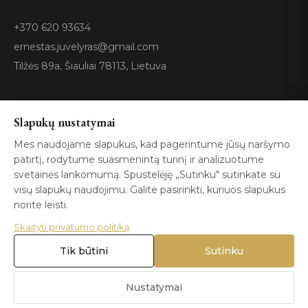
+370 620 93634
ernestas.juvelyras@gmail.com
Tilžės 89a, Šiauliai 78113, Lietuva
Sertifikatai
Slapukų nustatymai
Mes naudojame slapukus, kad pagerintume jūsų naršymo
patirtį, rodytume suasmenintą turinį ir analizuotume
GIA
100%
ISO 9001
Certified
Authentic
svetainės lankomumą. Spustelėję „Sutinku" sutinkate su
visų slapukų naudojimu. Galite pasirinkti, kuriuos slapukus
norite leisti.
Skaityti privatumo politiką
Tik būtini
Sutinku
© 2026 Blizga.lt. Visos teisės saugomos. |
Privatumo politika
|
Naudojimo sąlygos
Nustatymai