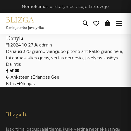
Pereiti
Nemokamas pristatymas visoje Lietuvoje
prie
turinio
Danyla
2024-10-27
admin
Dariausi 320 gramu viengubo pitono ant kaklo grandinele,
tai darbas isties geras, vertas demesio, juvelyras zasibys…
Dalintis:
Navigacija
Ankstesnis
Erlandas Gee
Kitas
Nerijus
tarp
įrašų
Blizga.lt
Išskirtiniai papuošalai tiems, kurie vertina nepriekaištingą