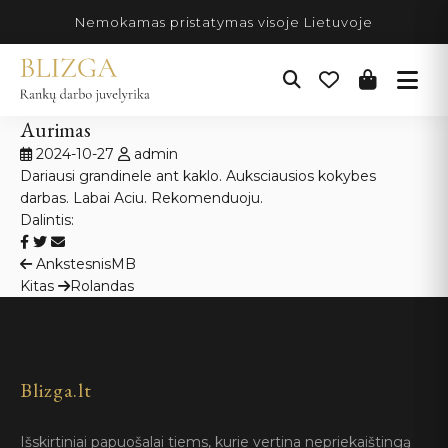
Pereiti
Nemokamas pristatymas visoje Lietuvoje
prie
turinio
Aurimas
2024-10-27
admin
Dariausi grandinele ant kaklo. Auksciausios kokybes
darbas. Labai Aciu. Rekomenduoju.
Dalintis:
Navigacija
Ankstesnis
MB
Kitas
Rolandas
tarp
įrašų
Blizga.lt
Išskirtiniai papuošalai tiems, kurie vertina nepriekaištingą