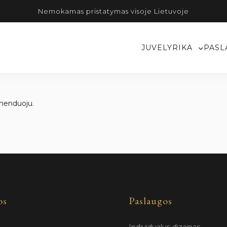
Nemokamas pristatymas visoje Lietuvoje
JUVELYRIKA
PASL
komenduoju.
os
Paslaugos