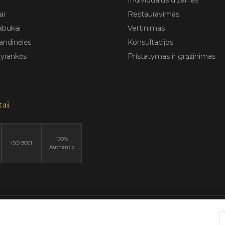
Individualus dizainas
ai
Restauravimas
abukai
Vertinimas
andinėlės
Konsultacijos
pyrankės
Pristatymas ir grąžinimas
tai
100%
ISO 9001
Authentic
6 Blizga.lt. Visos teisės saugomos. |
Privatumo politika
|
Naudojimo są