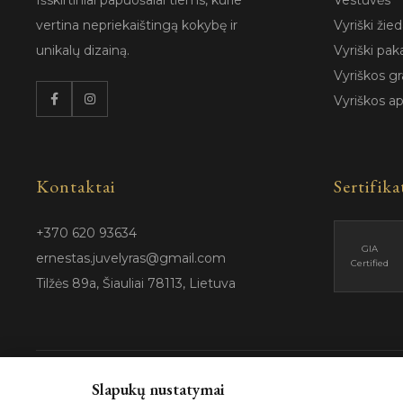
Išskirtiniai papuošalai tiems, kurie
Vestuvės
vertina nepriekaištingą kokybę ir
Vyriški žied
unikalų dizainą.
Vyriški pak
Vyriškos gr
Vyriškos a
Kontaktai
Sertifika
+370 620 93634
GIA
ernestas.juvelyras@gmail.com
Certified
Tilžės 89a, Šiauliai 78113, Lietuva
Slapukų nustatymai
© 202