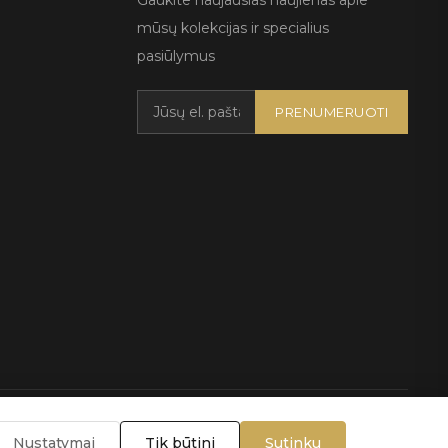
Gaukite naujausias naujienas apie
mūsų kolekcijas ir specialius
pasiūlymus
PRENUMERUOTI
lygos
Nustatymai
Tik būtini
Sutinku