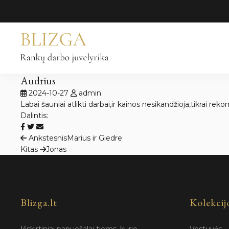
Pereiti
prie
turinio
Audrius
2024-10-27
admin
Labai šauniai atlikti darbai,ir kainos nesikandžioja,tikrai re
Dalintis:
Navigacija
Ankstesnis
Marius ir Giedre
Kitas
Jonas
tarp
įrašų
Blizga.lt
Kolekcij