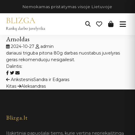
Pereiti
Nemokamas pristatymas visoje Lietuvoje
prie
turinio
Arnoldas
2024-10-27
admin
dariausi triguba pitona 80g darbas nuostabus juvelyras
geras rekomenduoju nesigailesit.
Dalintis:
Navigacija
Ankstesnis
Sandra ir Edgaras
Kitas
Aleksandras
tarp
įrašų
Blizga.lt
Išskirtiniai papuošalai tiems, kurie vertina nepriekaištingą