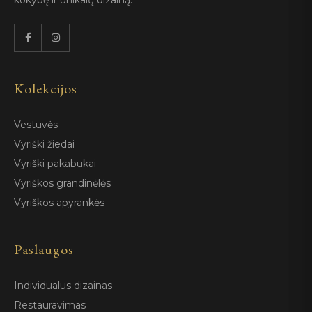
kokybę ir unikalų dizainą.
Kolekcijos
Vestuvės
Vyriški žiedai
Vyriški pakabukai
Vyriškos grandinėlės
Vyriškos apyrankės
Paslaugos
Individualus dizainas
Restauravimas