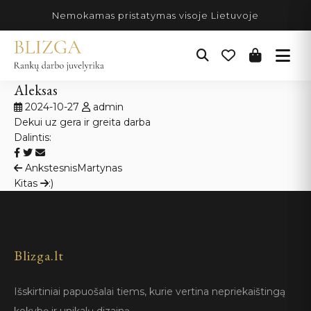
Pereiti
Nemokamas pristatymas visoje Lietuvoje
prie
turinio
Aleksas
2024-10-27
admin
Dekui uz gera ir greita darba
Dalintis:
Navigacija
Ankstesnis
Martynas
Kitas
:)
tarp
įrašų
Blizga.lt
Išskirtiniai papuošalai tiems, kurie vertina nepriekaištingą